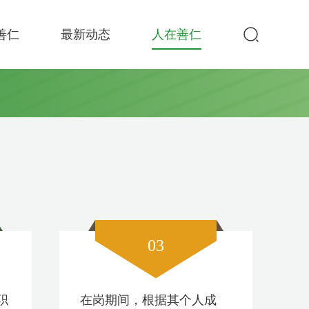
善仁
最新动态
人在善仁
03
职
在岗期间，根据其个人成